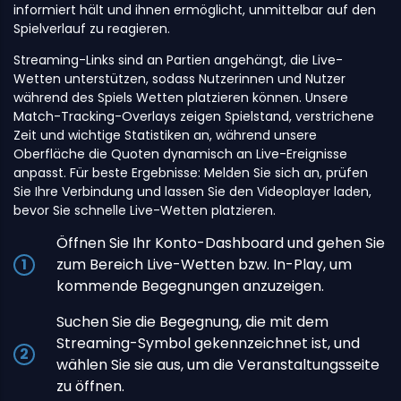
informiert hält und ihnen ermöglicht, unmittelbar auf den
Spielverlauf zu reagieren.
Streaming-Links sind an Partien angehängt, die Live-
Wetten unterstützen, sodass Nutzerinnen und Nutzer
während des Spiels Wetten platzieren können. Unsere
Match-Tracking-Overlays zeigen Spielstand, verstrichene
Zeit und wichtige Statistiken an, während unsere
Oberfläche die Quoten dynamisch an Live-Ereignisse
anpasst. Für beste Ergebnisse: Melden Sie sich an, prüfen
Sie Ihre Verbindung und lassen Sie den Videoplayer laden,
bevor Sie schnelle Live-Wetten platzieren.
Öffnen Sie Ihr Konto-Dashboard und gehen Sie
zum Bereich Live-Wetten bzw. In-Play, um
kommende Begegnungen anzuzeigen.
Suchen Sie die Begegnung, die mit dem
Streaming-Symbol gekennzeichnet ist, und
wählen Sie sie aus, um die Veranstaltungsseite
zu öffnen.