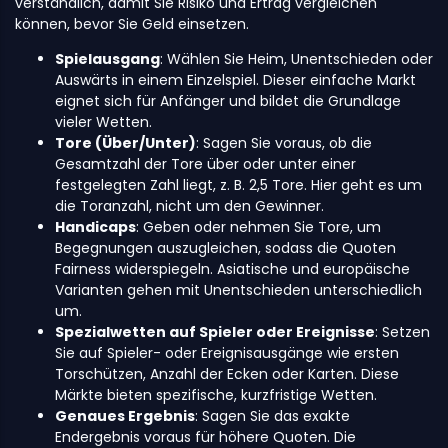
verständlich, damit Sie Risiko und Ertrag vergleichen
können, bevor Sie Geld einsetzen.
Spielausgang
: Wählen Sie Heim, Unentschieden oder
Auswärts in einem Einzelspiel. Dieser einfache Markt
eignet sich für Anfänger und bildet die Grundlage
vieler Wetten.
Tore (Über/Unter)
: Sagen Sie voraus, ob die
Gesamtzahl der Tore über oder unter einer
festgelegten Zahl liegt, z. B. 2,5 Tore. Hier geht es um
die Toranzahl, nicht um den Gewinner.
Handicaps
: Geben oder nehmen Sie Tore, um
Begegnungen auszugleichen, sodass die Quoten
Fairness widerspiegeln. Asiatische und europäische
Varianten gehen mit Unentschieden unterschiedlich
um.
Spezialwetten auf Spieler oder Ereignisse
: Setzen
Sie auf Spieler- oder Ereignisausgänge wie ersten
Torschützen, Anzahl der Ecken oder Karten. Diese
Märkte bieten spezifische, kurzfristige Wetten.
Genaues Ergebnis
: Sagen Sie das exakte
Endergebnis voraus für höhere Quoten. Die