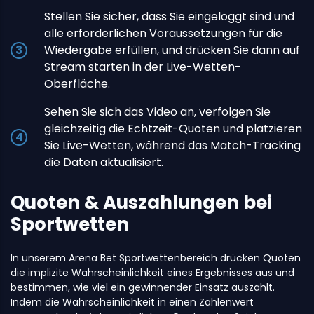
Stellen Sie sicher, dass Sie eingeloggt sind und
alle erforderlichen Voraussetzungen für die
Wiedergabe erfüllen, und drücken Sie dann auf
Stream starten in der Live-Wetten-
Oberfläche.
Sehen Sie sich das Video an, verfolgen Sie
gleichzeitig die Echtzeit-Quoten und platzieren
Sie Live-Wetten, während das Match-Tracking
die Daten aktualisiert.
Quoten & Auszahlungen bei
Sportwetten
In unserem Arena Bet Sportwettenbereich drücken Quoten
die implizite Wahrscheinlichkeit eines Ergebnisses aus und
bestimmen, wie viel ein gewinnender Einsatz auszahlt.
Indem die Wahrscheinlichkeit in einen Zahlenwert