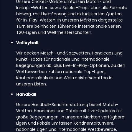
Unsere Cricket-Märkte umfassen Match- und
Innings-Wetten sowie Spieler-Props über alle Formate
hinweg, mit Live-Scoring und aktualisierten Quoten
für In-Play-Wetten. In unseren Märkten dargestellte
Turniere beinhalten führende internationale Serien,
T20-Ligen und Weltmeisterschaften.
Volleyball
Wir decken Match- und Satzwetten, Handicaps und
Punkt-Totals für nationale und internationale
Begegnungen ab, plus Live-In-Play-Optionen. Zu den
Wettbewerben zählen nationale Top-Ligen,
Kontinentalpokale und Weltmeisterschaften in
unseren Listen.
Handball
Unsere Handball-Berichterstattung bietet Match-
Wetten, Handicaps und Totals mit Live-Updates für
große Begegnungen. In unseren Märkten verfügbare
Ligen und Pokale umfassen Kontinentalturniere,
nationale Ligen und internationale Wettbewerbe.