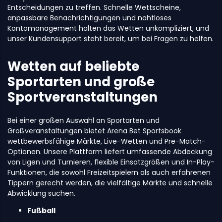
Entscheidungen zu treffen. Schnelle Wettscheine,
anpassbare Benachrichtigungen und nahtloses
Kontomanagement halten das Wetten unkompliziert, und
unser Kundensupport steht bereit, um bei Fragen zu helfen.
Wetten auf beliebte
Sportarten und große
Sportveranstaltungen
Bei einer großen Auswahl an Sportarten und
Großveranstaltungen bietet Arena Bet Sportsbook
wettbewerbsfähige Märkte, Live-Wetten und Pre-Match-
Optionen. Unsere Plattform liefert umfassende Abdeckung
von Ligen und Turnieren, flexible Einsatzgrößen und In-Play-
Funktionen, die sowohl Freizeitspielern als auch erfahrenen
Tippern gerecht werden, die vielfältige Märkte und schnelle
Abwicklung suchen.
Fußball