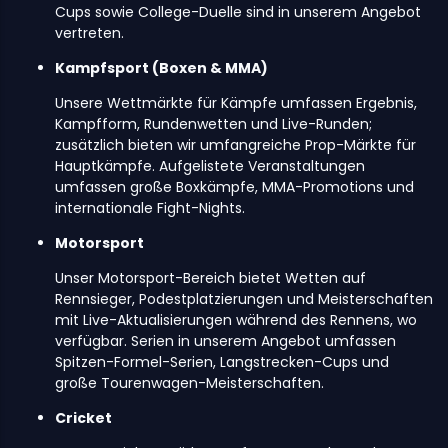
Cups sowie College-Duelle sind in unserem Angebot
vertreten.
Kampfsport (Boxen & MMA)
Unsere Wettmärkte für Kämpfe umfassen Ergebnis,
Kampfform, Rundenwetten und Live-Runden;
zusätzlich bieten wir umfangreiche Prop-Märkte für
Hauptkämpfe. Aufgelistete Veranstaltungen
umfassen große Boxkämpfe, MMA-Promotions und
internationale Fight-Nights.
Motorsport
Unser Motorsport-Bereich bietet Wetten auf
Rennsieger, Podestplatzierungen und Meisterschaften
mit Live-Aktualisierungen während des Rennens, wo
verfügbar. Serien in unserem Angebot umfassen
Spitzen-Formel-Serien, Langstrecken-Cups und
große Tourenwagen-Meisterschaften.
Cricket