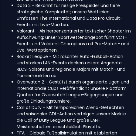
Dota 2 - Bekannt für riesige Preisgelder und tiefe
strategische Komplexität; unsere Wettlinien
umfassen The International und Dota Pro Circuit-
Events mit Live-Märkten.
Valorant - Als heroenzentrierter taktischer Shooter im
Aufschwung; unser Sportwettenangebot führt VCT-
Events und Valorant Champions mit Pre-Match- und
Live-Wettoptionen.
Rocket League - Mit rasanter Auto-Fußball-Action
und starken LAN-Events decken unsere Angebote
RLCS-Saisons und regionale Majors mit Match- und
Turniermärkten ab.
Overwatch 2 - Gestützt durch organisierte Ligen und
internationale Cups veröffentlicht unsere Plattform
Quoten für Overwatch League-Begegnungen und
große Einladungsturniere.
Call of Duty - Mit temporeichen Arena-Gefechten
und saisonaler CDL-Action verfolgen unsere Märkte
die Call of Duty League und große LAN-
Meisterschaften einschließlich Playoffs.
FIFA - Globale Fußballsimulation mit etablierten