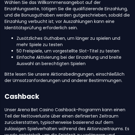
Wählen Sie das Willkommensangebot auf der
Einzahlungsseite, tätigen Sie die qualifizierende Einzahlung,
und die Bonusguthaben werden gutgeschrieben, sobald die
Einzahlung verbucht ist; vor Auszahlungen kann eine
Identitätsprüfung erforderlich sein.
Zusätzliches Guthaben, um länger zu spielen und
mehr Spiele zu testen
50 Freispiele, um vorgestellte Slot-Titel zu testen
Einfache Aktivierung bei der Einzahlung und breite
Auswahl an berechtigten Spielen
Bitte lesen Sie unsere Aktionsbedingungen, einschließlich
der Umsatzanforderungen und anderer Bestimmungen.
Cashback
Unser Arena Bet Casino Cashback-Programm kann einen
Teil der Nettoverluste über einen definierten Zeitraum
zurückerstatten, typischerweise basierend auf dem
zulässigen Spielverhalten während des Aktionszeitraums. Es
wurde entwickelt, um die Spielzeit zu verlängern und