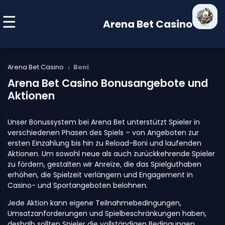
Arena Bet Casino
›
Arena Bet Casino
Boni
Arena Bet Casino Bonusangebote und
Aktionen
Unser Bonussystem bei Arena Bet unterstützt Spieler in
verschiedenen Phasen des Spiels – von Angeboten zur
ersten Einzahlung bis hin zu Reload-Boni und laufenden
Aktionen. Um sowohl neue als auch zurückkehrende Spieler
zu fördern, gestalten wir Anreize, die das Spielguthaben
erhöhen, die Spielzeit verlängern und Engagement in
Casino- und Sportangeboten belohnen.
Jede Aktion kann eigene Teilnahmebedingungen,
Umsatzanforderungen und Spielbeschränkungen haben,
deshalb sollten Spieler die vollständigen Bedingungen