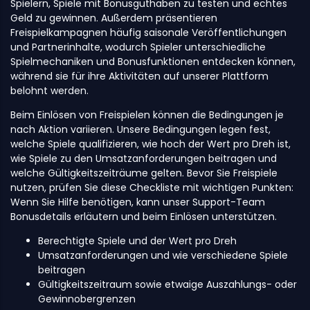
Spielern, Spiele mit Bonusguthaben zu testen und echtes
Geld zu gewinnen. Außerdem präsentieren
Freispielkampagnen häufig saisonale Veröffentlichungen
und Partnerinhalte, wodurch Spieler unterschiedliche
Spielmechaniken und Bonusfunktionen entdecken können,
während sie für ihre Aktivitäten auf unserer Plattform
belohnt werden.
Beim Einlösen von Freispielen können die Bedingungen je
nach Aktion variieren. Unsere Bedingungen legen fest,
welche Spiele qualifizieren, wie hoch der Wert pro Dreh ist,
wie Spiele zu den Umsatzanforderungen beitragen und
welche Gültigkeitszeiträume gelten. Bevor Sie Freispiele
nutzen, prüfen Sie diese Checkliste mit wichtigen Punkten:
Wenn Sie Hilfe benötigen, kann unser Support-Team
Bonusdetails erläutern und beim Einlösen unterstützen.
Berechtigte Spiele und der Wert pro Dreh
Umsatzanforderungen und wie verschiedene Spiele
beitragen
Gültigkeitszeitraum sowie etwaige Auszahlungs- oder
Gewinnobergrenzen